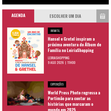
AGENDA
INFANTIL
Hansel e Gretel inspiram a
próxima aventura do Álbum de
Família no LeiriaShopping
LEIRIASHOPPING
9 AGO 2026 | 11H00
EXPOSIÇÕES
World Press Photo regressa a
Portimão para contar as
histórias que marcaram o
mundo em 2025