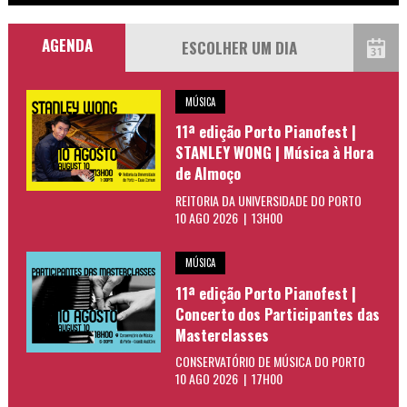
AGENDA
MÚSICA
11ª edição Porto Pianofest |
STANLEY WONG | Música à Hora
de Almoço
REITORIA DA UNIVERSIDADE DO PORTO
10 AGO 2026 | 13H00
MÚSICA
11ª edição Porto Pianofest |
Concerto dos Participantes das
Masterclasses
CONSERVATÓRIO DE MÚSICA DO PORTO
10 AGO 2026 | 17H00