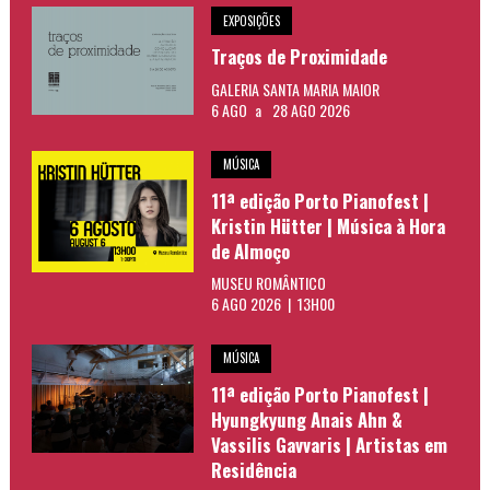
EXPOSIÇÕES
Traços de Proximidade
GALERIA SANTA MARIA MAIOR
6 AGO
a
28 AGO 2026
MÚSICA
11ª edição Porto Pianofest |
Kristin Hütter | Música à Hora
de Almoço
MUSEU ROMÂNTICO
6 AGO 2026 | 13H00
MÚSICA
11ª edição Porto Pianofest |
Hyungkyung Anais Ahn &
Vassilis Gavvaris | Artistas em
Residência