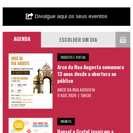
Divulgue aqui os seus eventos
AGENDA
PASSEIOS E VISITAS
Arco da Rua Augusta comemora
13 anos desde a abertura ao
público
ARCO DA RUA AUGUSTA
9 AGO 2026 | 10H30
INFANTIL
Hansel e Gretel inspiram a