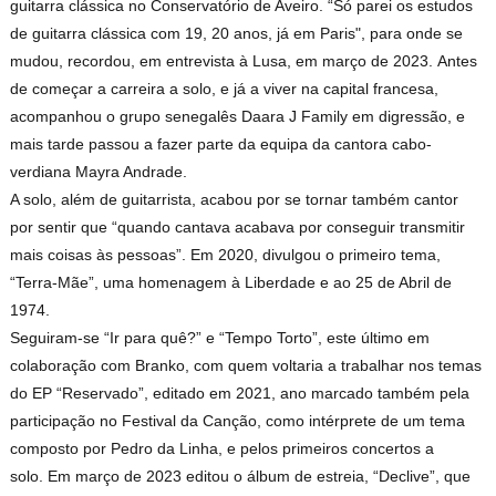
guitarra clássica no Conservatório de Aveiro. “Só parei os estudos
de guitarra clássica com 19, 20 anos, já em Paris", para onde se
mudou, recordou, em entrevista à Lusa, em março de 2023.
Antes
de começar a carreira a solo, e já a viver na capital francesa,
acompanhou o grupo senegalês Daara J Family em digressão, e
mais tarde passou a fazer parte da equipa da cantora cabo-
verdiana Mayra Andrade.
A solo, além de guitarrista, acabou por se tornar também cantor
por sentir que “quando cantava acabava por conseguir transmitir
mais coisas às pessoas”.
Em 2020, divulgou o primeiro tema,
“Terra-Mãe”, uma homenagem à Liberdade e ao 25 de Abril de
1974.
Seguiram-se “Ir para quê?” e “Tempo Torto”, este último em
colaboração com Branko, com quem voltaria a trabalhar nos temas
do EP “Reservado”, editado em 2021, ano marcado também pela
participação no Festival da Canção, como intérprete de um tema
composto por Pedro da Linha, e pelos primeiros concertos a
solo.
Em março de 2023 editou o álbum de estreia, “Declive”, que