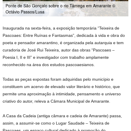
Ponte de São Gonçalo sobre o rio Tâmega em Amarante ©
Octávio Passos/Lusa
Inaugurada na sexta-feira, a exposição temporária “Teixeira de
Pascoaes: Entre Ruínas e Fantasmas”, dedicada à vida e obra do
poeta e pensador amarantino, é organizada pela autarquia e tem
curadoria de José Rui Teixeira, autor das obras “Pascoaes –
Poesia I, II e III” e investigador com trabalho amplamente
reconhecido na área dos estudos pascoaesianos.
Todas as peças expostas foram adquiridas pelo município e
constituem um acervo de elevado valor literário e histórico, que
permite uma aproximação à intimidade, pensamento e universo
criativo do autor, releva a Câmara Municipal de Amarante.
A Casa da Cadeia (antiga câmara e cadeia de Amarante) passa,
assim, a assumir-se como o Lugar Saudade – Teixeira de
Pascoaes, um espaço cultural dedicado à promoção do