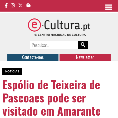
Contacte-nos
Newsletter
NOTÍCIAS
Espólio de Teixeira de
Pascoaes pode ser
visitado em Amarante