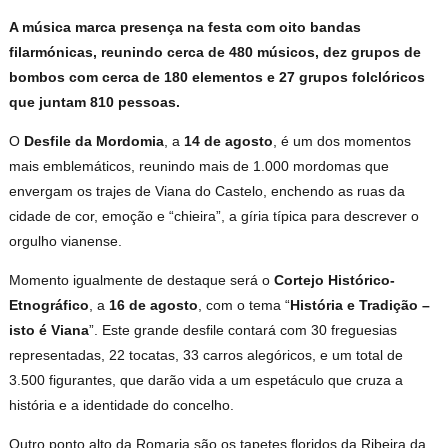
A música marca presença na festa com oito bandas
filarmónicas, reunindo cerca de 480 músicos, dez grupos de
bombos com cerca de 180 elementos e 27 grupos folclóricos
que juntam 810 pessoas.
O
Desfile da Mordomia
, a
14 de agosto
, é um dos momentos
mais emblemáticos, reunindo mais de 1.000 mordomas que
envergam os trajes de Viana do Castelo, enchendo as ruas da
cidade de cor, emoção e “chieira”, a gíria típica para descrever o
orgulho vianense.
Momento igualmente de destaque será o
Cortejo Histórico-
Etnográfico
, a
16 de agosto
, com o tema “
História e Tradição –
isto é Viana
”. Este grande desfile contará com 30 freguesias
representadas, 22 tocatas, 33 carros alegóricos, e um total de
3.500 figurantes, que darão vida a um espetáculo que cruza a
história e a identidade do concelho.
Outro ponto alto da Romaria são os tapetes floridos da Ribeira da