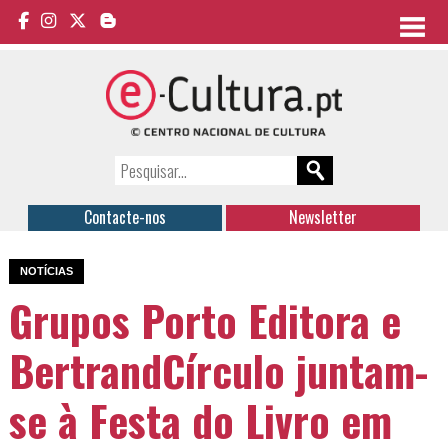
Contacte-nos
Newsletter
NOTÍCIAS
Grupos Porto Editora e
BertrandCírculo juntam-
se à Festa do Livro em