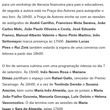
para um
workshop
de literacia financeira para pais e educadores,
de seguida a autora está na Praça dos Autores para autografar o
seu livro. Às 16h00, a Praça de Autores enche-se com as sessões
de autógrafos de
André Carrilho, Francisco Mota Saraiva, João
Carlos Melo, João Paulo Oliveira e Costa, José Eduardo
Franco, Manuel Alberto Valente
e
Nuno Pinto Martins. Inês
Sottomayor
marca presença às 17h00.
Jacinto Lucas
Pires
e
Rui Zink
também estarão à espera de uma conversa com
leitores a partir das 18h00.
O fim de semana culmina com uma programação intensa no dia 7
de setembro. Às 15h00,
Inês Neves Rosa
e
Mariana
Dimas
partilham o espaço com
Rafael Gallo,
vencedor do Prémio
Saramago. Às 16h00, é a vez de
Teolinda Gersão
e
Susana
Amorim,
bem como
Maria Inês Almeida,
que se juntam a
Maria
João Fialho Gouveia, Manuela Gonzaga, Luís Osório
e
Helena
Vasconcelos.
O dia termina com as sessões de
Maria
Isaac
e
Sara de Almeida,
pelas 17h00.