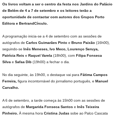
Os livros voltam a ser o centro da festa nos Jardins do Palácio
de Belém de 4 a 7 de setembro e os leitores terão a
oportunidade de contactar com autores dos Grupos Porto
Editora e BertrandCírculo.
A programação inicia-se a 4 de setembro com as sessões de
autógrafos de
Carlos Guimarães Pinto
e
Bruno Paixão
(16h00),
seguindo-se
Inês Meneses, Ivo Meco, Lourenço Seruya,
Patrícia Reis
e
Raquel Varela
(18h00), com
Filipa Fonseca
Silva
e
Safaa Dib
(19h00) a fechar o dia.
No dia seguinte, às 19h00, o destaque vai para
Fátima Campos
Ferreira,
figura incontornável do jornalismo português, e
Manuel
Carvalho.
A 6 de setembro, a tarde começa às 15h00 com as sessões de
autógrafos de
Margarida Fonseca Santos
e
Inês Teixeira
Pinheiro.
À mesma hora
Cristina Judas
sobe ao Palco Cascata