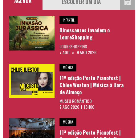
AGENDA
INFANTIL
Dinossauros invadem o
LoureShopping
LOURESHOPPING
7 AGO
a
9 AGO 2026
MÚSICA
11ª edição Porto Pianofest |
Chloe Weston | Música à Hora
de Almoço
MUSEU ROMÂNTICO
7 AGO 2026 | 13H00
MÚSICA
11ª edição Porto Pianofest |