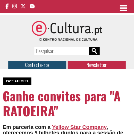
Contacte-nos
Newsletter
PASSATEMPO
Ganhe convites para "A
RATOEIRA"
Em parceria com a
Yellow Star Company
,
oferecemos 5 bilhetes duplos para a sessão de