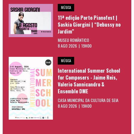
MÚSICA
11ª edição Porto Pianofest |
Saskia Giorgini | “Debussy no
Jardim”
MUSEU ROMÂNTICO
8 AGO 2026 | 19H00
MÚSICA
International Summer School
for Composers - Jaime Reis,
Valerio Sannicandro &
Ensemble DME
CASA MUNICIPAL DA CULTURA DE SEIA
8 AGO 2026 | 19H00