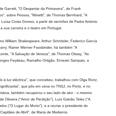
 de Garrett, "O Despertar da Primavera", de Frank
", sobre Pessoa, "Minetti", de Thomas Bernhard, "A
 Luísa Costa Gomes, a partir de sermões de Padre António
a sua carreira e o teatro em Portugal.
 William Shakespeare, Arthur Schnitzler, Federico García
 Jarry, Rainer Werner Fassbinder, há também "A
cente, "A Salvação de Veneza", de Thomas Otway, "As
orges Feydeau, Ramalho Ortigão, Ernesto Sampaio, e
 à luz eléctrica", que concebeu, trabalhou com Olga Roriz,
gnificantia", que pôs em cena no TNSJ, no Porto, e no
Lisboa, também recuperou o seu lado de ator - o mesmo
e Oliveira ("Amor de Perdição"), Luís Galvão Teles ("A
os ("O Lugar do Morto"), e a recriar o presidente do
Capitães de Abril", de Maria de Medeiros.