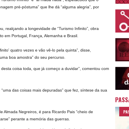
nagem pré-póstuma” que lhe dá “alguma alegria”, por
, realçando a longevidade de “Turismo Infinito”, obra
to em Portugal, França, Alemanha e Brasil.
nito' quatro vezes e vão vê-lo pela quinta”, disse,
“uma boa amostra” do seu percurso.
 desta coisa toda, que já começo a duvidar”, comentou com
de “uma das coisas mais depuradas” que fez, síntese da sua
PASS
PA
de Almada Negreiros, é para Ricardo Pais “cheio de
atarse” perante a memória das guerras.