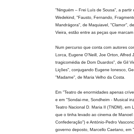
"Ninguém – Frei Luís de Sousa", a partir
Wedekind, "Fausto, Fernando, Fragmentos
Mandrágora", de Maquiavel, "Clamor", de
Vieira, estão entre as peças que marcam 
Num percurso que conta com autores como
Lorca, Eugene O'Neill, Joe Orton, Alfred
tragicomédia de Dom Duardos", de Gil Vi
Lições", conjugando Eugene Ionesco, Ge
"Madame", de Maria Velho da Costa.
Em "Teatro de enormidades apenas críveis
e em "Sondai-me, Sondheim - Musical inzi
Teatro Nacional D. Maria II (TNDM), em 
que o tinha levado ao cinema de Manoel d
Confederação") e António-Pedro Vasconcel
governo deposto, Marcello Caetano, em "