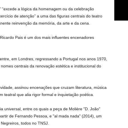
” “excede a lógica da homenagem ou da celebração
rcício de atenção” a uma das figuras centrais do teatro
ente reinvenção da memória, da arte e da cena.
 Ricardo Pais é um dos mais influentes encenadores
tre, em Londres, regressando a Portugal nos anos 1970,
omes centrais da renovação estética e institucional do
ividade, assinou encenações que cruzam literatura, música
teatral que alia rigor formal e inquietação poética.
 universal, entre os quais a peça de Molière "D. João"
a partir de Fernando Pessoa, e "al mada nada" (2014), um
 Negreiros, todos no TNSJ.