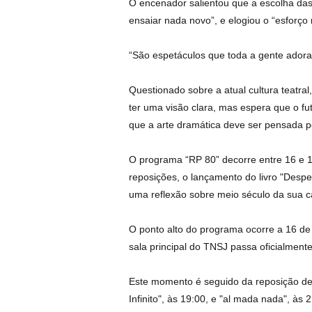
O encenador salientou que a escolha das 
ensaiar nada novo”, e elogiou o “esforço
“São espetáculos que toda a gente adora
Questionado sobre a atual cultura teatral
ter uma visão clara, mas espera que o fu
que a arte dramática deve ser pensada pe
O programa “RP 80” decorre entre 16 e 1
reposições, o lançamento do livro "Despe
uma reflexão sobre meio século da sua ca
O ponto alto do programa ocorre a 16 de
sala principal do TNSJ passa oficialment
Este momento é seguido da reposição de
Infinito", às 19:00, e "al mada nada", às 