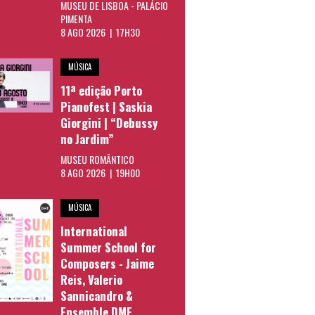
MUSEU DE LISBOA - PALÁCIO
PIMENTA
8 AGO 2026 | 17H30
MÚSICA
11ª edição Porto
Pianofest | Saskia
Giorgini | “Debussy
no Jardim”
MUSEU ROMÂNTICO
8 AGO 2026 | 19H00
MÚSICA
International
Summer School for
Composers - Jaime
Reis, Valerio
Sannicandro &
Ensemble DME