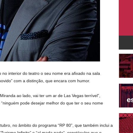
no interior do teatro o seu nome era afixado na sala
omovido” com a distinção, que encara com humor.
randa ao lado, vai ter um ar de Las Vegas terrível”,
e “ninguém pode desejar melhor do que ter o seu nome
outubro, no âmbito do programa “RP 80”, que também inclui a
urismo Infinito” e “al mada nada”, espetáculos que o