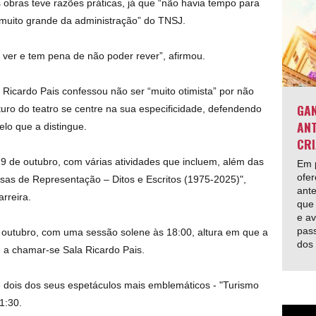
obras teve razões práticas, já que “não havia tempo para
 muito grande da administração” do TNSJ.
 ver e tem pena de não poder rever”, afirmou.
, Ricardo Pais confessou não ser “muito otimista” por não
GAN
turo do teatro se centre na sua especificidade, defendendo
ANT
lo que a distingue.
CRI
9 de outubro, com várias atividades que incluem, além das
Em p
ofer
sas de Representação – Ditos e Escritos (1975-2025)",
ante
rreira.
que 
e av
pas
 outubro, com uma sessão solene às 18:00, altura em que a
dos
e a chamar-se Sala Ricardo Pais.
 dois dos seus espetáculos mais emblemáticos - "Turismo
21:30.