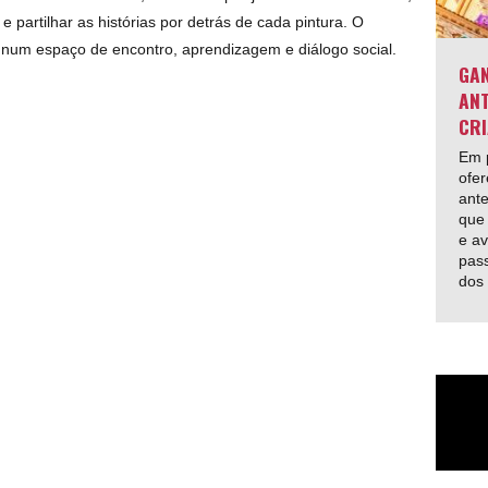
 e partilhar as histórias por detrás de cada pintura. O
l num espaço de encontro, aprendizagem e diálogo social.
GAN
ANT
CRI
Em p
ofer
ante
que 
e av
pas
dos