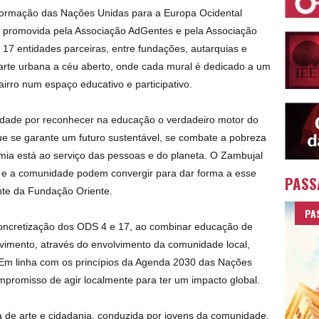
formação das Nações Unidas para a Europa Ocidental
a promovida pela Associação AdGentes e pela Associação
 17 entidades parceiras, entre fundações, autarquias e
 arte urbana a céu aberto, onde cada mural é dedicado a um
irro num espaço educativo e participativo.
dade por reconhecer na educação o verdadeiro motor do
ue se garante um futuro sustentável, se combate a pobreza
ia está ao serviço das pessoas e do planeta. O Zambujal
 e a comunidade podem convergir para dar forma a esse
PASS
ente da Fundação Oriente.
PA
 a concretização dos ODS 4 e 17, ao combinar educação de
vimento, através do envolvimento da comunidade local,
. Em linha com os princípios da Agenda 2030 das Nações
mpromisso de agir localmente para ter um impacto global.
de arte e cidadania, conduzida por jovens da comunidade,