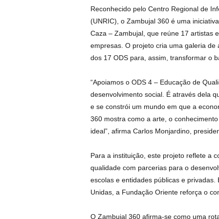
Reconhecido pelo Centro Regional de In
(UNRIC), o Zambujal 360 é uma iniciativ
Caza – Zambujal, que reúne 17 artistas e
empresas. O projeto cria uma galeria de
dos 17 ODS para, assim, transformar o ba
“Apoiamos o ODS 4 – Educação de Quali
desenvolvimento social. É através dela q
e se constrói um mundo em que a econom
360 mostra como a arte, o conhecimento
ideal”, afirma Carlos Monjardino, presid
Para a instituição, este projeto reflete
qualidade com parcerias para o desenvol
escolas e entidades públicas e privadas
Unidas, a Fundação Oriente reforça o co
O Zambujal 360 afirma-se como uma rota 