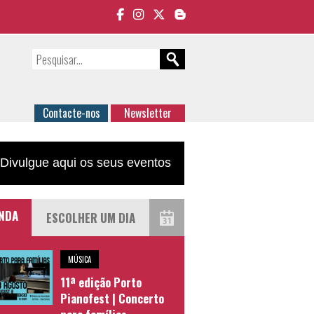
Contacte-nos
Newsletter
Divulgue aqui os seus eventos
NDA
MÚSICA
11ª edição Porto
Pianofest | Concerto