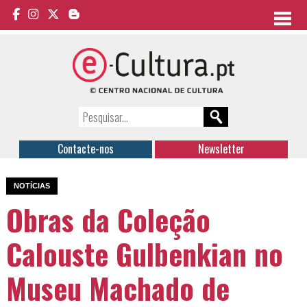
Contacte-nos
Newsletter
NOTÍCIAS
Obras da Coleção
Calouste Gulbenkian no
Museu Machado de