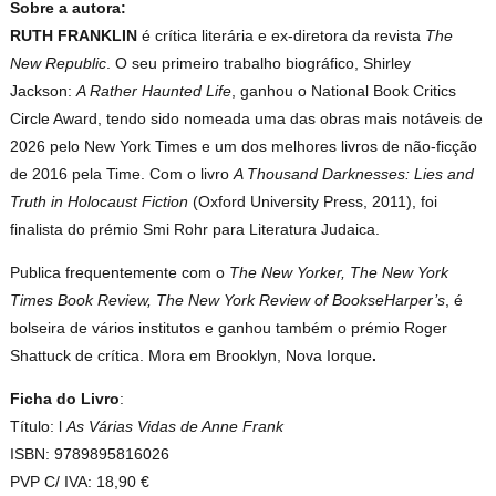
Sobre a autora:
RUTH FRANKLIN
é crítica literária e ex-diretora da revista
The
New Republic
. O seu primeiro trabalho biográfico, Shirley
Jackson:
A Rather Haunted Life
, ganhou o National Book Critics
Circle Award, tendo sido nomeada uma das obras mais notáveis de
2026 pelo New York Times e um dos melhores livros de não-ficção
de 2016 pela Time. Com o livro
A Thousand Darknesses: Lies and
Truth in Holocaust Fiction
(Oxford University Press, 2011), foi
finalista do prémio Smi Rohr para Literatura Judaica.
Publica frequentemente com o
The New Yorker, The New York
Times Book Review, The New York Review of BookseHarper’s
, é
bolseira de vários institutos e ganhou também o prémio Roger
Shattuck de crítica. Mora em Brooklyn, Nova Iorque
.
Ficha do Livro
:
Título: l
As Várias Vidas de Anne Frank
ISBN: 9789895816026
PVP C/ IVA: 18,90 €