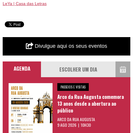
LeYa | Casa das Letras
Divulgue aqui os seus eventos
AGENDA
PASSEIOS E VISITAS
Arco da Rua Augusta comemora
13 anos desde a abertura ao
público
ARCO DA RUA AUGUSTA
9 AGO 2026 | 10H30