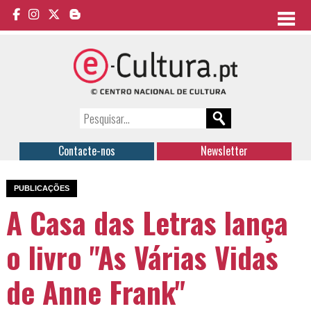
Contacte-nos
Newsletter
PUBLICAÇÕES
A Casa das Letras lança
o livro "As Várias Vidas
de Anne Frank"