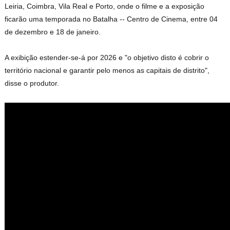
Leiria, Coimbra, Vila Real e Porto, onde o filme e a exposição
ficarão uma temporada no Batalha -- Centro de Cinema, entre 04
de dezembro e 18 de janeiro.
A exibição estender-se-á por 2026 e "o objetivo disto é cobrir o
território nacional e garantir pelo menos as capitais de distrito",
disse o produtor.