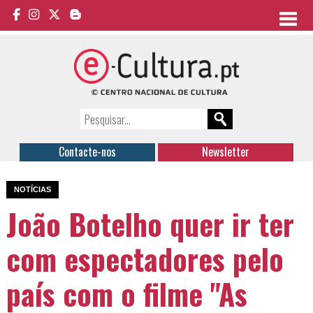
Contacte-nos
Newsletter
NOTÍCIAS
João Botelho quer ir ter
com espectadores pelo
país com o filme "As