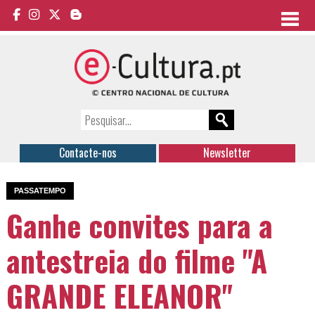
Contacte-nos
Newsletter
PASSATEMPO
Ganhe convites para a
antestreia do filme "A
GRANDE ELEANOR"