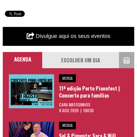
Divulgue aqui os seus eventos
AGENDA
MÚSICA
11ª edição Porto Pianofest |
Concerto para famílias
CARA MATOSINHOS
8 AGO 2026 | 10H30
MÚSICA
Sol & Pimenta: Sara & Will