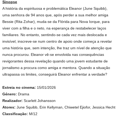
Sinopse
A história da espirituosa e problemática Eleanor (June Squibb),
uma senhora de 94 anos que, após perder a sua melhor amiga
Bessie (Rita Zohar), muda-se da Flórida para Nova Iorque, para
viver com a filha e o neto, na esperança de restabelecer laços
familiares. No entanto, sentindo-se cada vez mais deslocada e
invisível, inscreve-se num centro de apoio onde começa a revelar
uma história que, sem intenção, lhe traz um nível de atenção que
nunca procurou. Eleanor vê-se envolvida nas consequências
revigorantes dessa revelação quando uma jovem estudante de
jornalismo a procura como amiga e mentora. Quando a situação
ultrapassa os limites, conseguirá Eleanor enfrentar a verdade?
Estreia no cinema:
15/01/2026
Género:
Drama
Realizador:
Scarlett Johansson
Atores:
June Squibb, Erin Kellyman, Chiwetel Ejiofor, Jessica Hecht
Classificação:
M/12