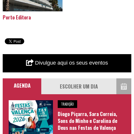
Porto Editora
Divulgue aqui os seus eventos
AGENDA
TRADIÇÃO
Diogo Piçarra, Sara Correia,
Sons do Minho e Carolina de
Deus nas Festas de Valença