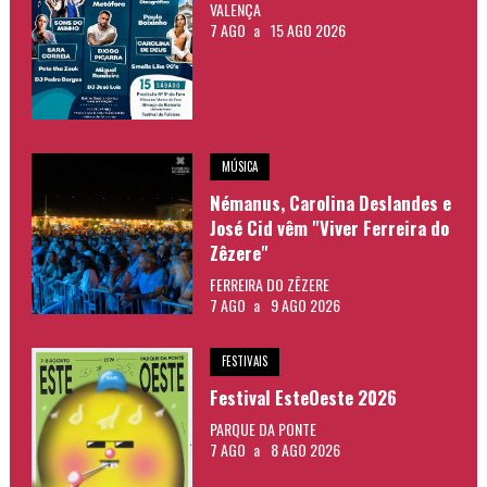
VALENÇA
7 AGO
a
15 AGO 2026
MÚSICA
Némanus, Carolina Deslandes e
José Cid vêm "Viver Ferreira do
Zêzere"
FERREIRA DO ZÊZERE
7 AGO
a
9 AGO 2026
FESTIVAIS
Festival EsteOeste 2026
PARQUE DA PONTE
7 AGO
a
8 AGO 2026