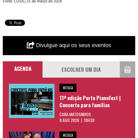
Fonte: LUSA | 31 de março de 2026
Divulgue aqui os seus eventos
AGENDA
MÚSICA
11ª edição Porto Pianofest |
Concerto para famílias
CARA MATOSINHOS
8 AGO 2026 | 10H30
MÚSICA