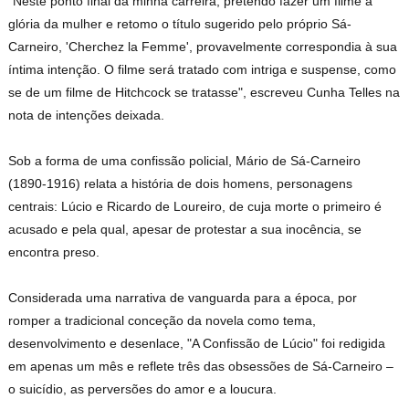
"Neste ponto final da minha carreira, pretendo fazer um filme à
glória da mulher e retomo o título sugerido pelo próprio Sá-
Carneiro, 'Cherchez la Femme', provavelmente correspondia à sua
íntima intenção. O filme será tratado com intriga e suspense, como
se de um filme de Hitchcock se tratasse", escreveu Cunha Telles na
nota de intenções deixada.
Sob a forma de uma confissão policial, Mário de Sá-Carneiro
(1890-1916) relata a história de dois homens, personagens
centrais: Lúcio e Ricardo de Loureiro, de cuja morte o primeiro é
acusado e pela qual, apesar de protestar a sua inocência, se
encontra preso.
Considerada uma narrativa de vanguarda para a época, por
romper a tradicional conceção da novela como tema,
desenvolvimento e desenlace, "A Confissão de Lúcio" foi redigida
em apenas um mês e reflete três das obsessões de Sá-Carneiro –
o suicídio, as perversões do amor e a loucura.