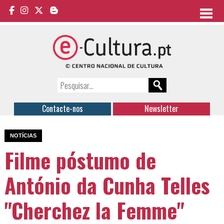
Contacte-nos
Newsletter
NOTÍCIAS
Filme póstumo de
António da Cunha Telles
"Cherchez la Femme"