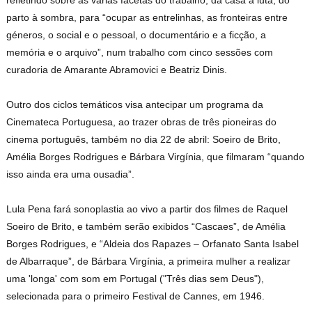
refletindo sobre as várias facetas do trabalho, da casa à luta, do
parto à sombra, para “ocupar as entrelinhas, as fronteiras entre
géneros, o social e o pessoal, o documentário e a ficção, a
memória e o arquivo”, num trabalho com cinco sessões com
curadoria de Amarante Abramovici e Beatriz Dinis.
Outro dos ciclos temáticos visa antecipar um programa da
Cinemateca Portuguesa, ao trazer obras de três pioneiras do
cinema português, também no dia 22 de abril: Soeiro de Brito,
Amélia Borges Rodrigues e Bárbara Virgínia, que filmaram “quando
isso ainda era uma ousadia”.
Lula Pena fará sonoplastia ao vivo a partir dos filmes de Raquel
Soeiro de Brito, e também serão exibidos “Cascaes”, de Amélia
Borges Rodrigues, e “Aldeia dos Rapazes – Orfanato Santa Isabel
de Albarraque”, de Bárbara Virgínia, a primeira mulher a realizar
uma 'longa' com som em Portugal ("Três dias sem Deus"),
selecionada para o primeiro Festival de Cannes, em 1946.