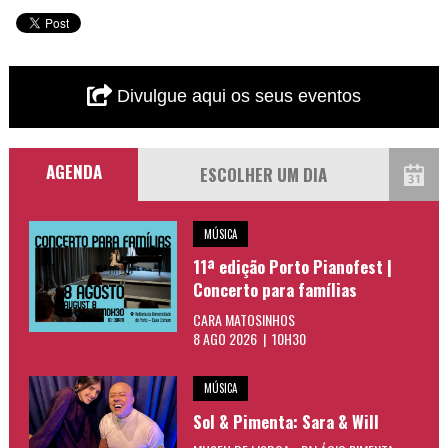
Divulgue aqui os seus eventos
AGENDA
MÚSICA
11ª edição Porto Pianofest |
Concerto para famílias
CARA MATOSINHOS
8 AGO 2026 | 10H30
MÚSICA
Sol & Pimenta: Sara & Will