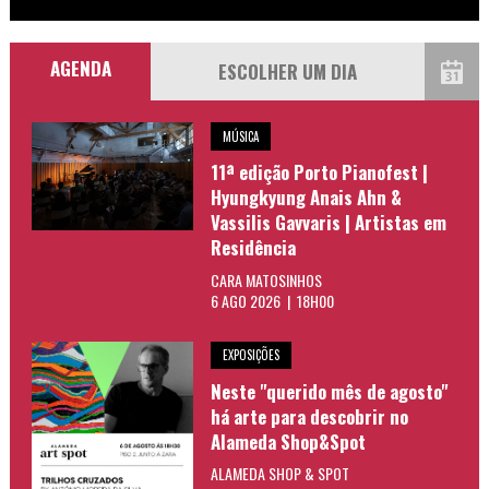
AGENDA
MÚSICA
11ª edição Porto Pianofest |
Hyungkyung Anais Ahn &
Vassilis Gavvaris | Artistas em
Residência
CARA MATOSINHOS
6 AGO 2026 | 18H00
EXPOSIÇÕES
Neste "querido mês de agosto"
há arte para descobrir no
Alameda Shop&Spot
ALAMEDA SHOP & SPOT