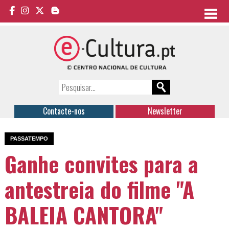
Contacte-nos
Newsletter
PASSATEMPO
Ganhe convites para a
antestreia do filme "A
BALEIA CANTORA"