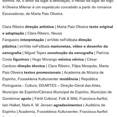
sonhos. Ali, o amor dá lugar à desolação, o nevão dá lugar ao fogo.
A Oliveira Milenar é um espetáculo concebido a partir do romance
Escavadoras, de Marta Pais Oliveira.
Clara Ribeiro
direção artística
| Marta Pais Oliveira
texto original
e adaptação
| Clara Ribeiro, Neusa
Fangueiro
interpretação
| enVide neFelibata
direção
plástica
| enVide neFelibata
marionetas, vídeo e desenho da
cenografia
| Migvel Tepes
construção da cenografia
| Patrícia
Costa
figurinos
| Hugo Morango
música cénica
| César
Cardoso
direção técnica
| Clara Ribeiro, Filipa Mesquita, Marta
Pais Oliveira
textos promocionais
| Academia de Música de
Espinho, Fossekleiva Kultursenter
residência
| República
Portuguesa - Cultura, DGARTES – Direção-Geral das Artes,
Município de Espinho/Câmara Municipal de Espinho, Município de
Gondomar
apoio
| Fértil Cultural, Folk & Wild, Franzisca Aarflot,
Iain Halket, Niels A. W. Jensen
agradecimentos
| Auditório de
Espinho | Academia, Fossekleiva Kultursenter, Franzisca Aarflot