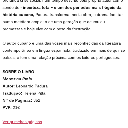
profunda crise social, num tempo descrito pelo próprio autor como
sendo de
«incerteza total» e um dos períodos mais frágeis da
história cubana,
Padura transforma, nesta obra, o drama familiar
numa metáfora ampla: a de uma geração que acumulou
promessas e hoje vive com o peso da frustração.
O autor cubano é uma das vozes mais reconhecidas da literatura
contemporânea em língua espanhola, traduzido em mais de quinze
países, e tem uma relação próxima com os leitores portugueses.
SOBRE O LIVRO
Morrer na Praia
Autor:
Leonardo Padura
Tradução:
Helena Pitta
N.º de Páginas:
352
PVP:
21€
Ver primeiras páginas