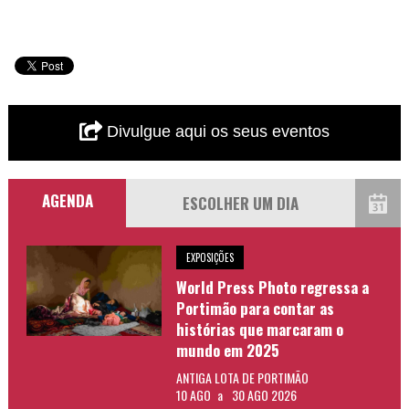
Divulgue aqui os seus eventos
AGENDA
EXPOSIÇÕES
World Press Photo regressa a
Portimão para contar as
histórias que marcaram o
mundo em 2025
ANTIGA LOTA DE PORTIMÃO
10 AGO
a
30 AGO 2026