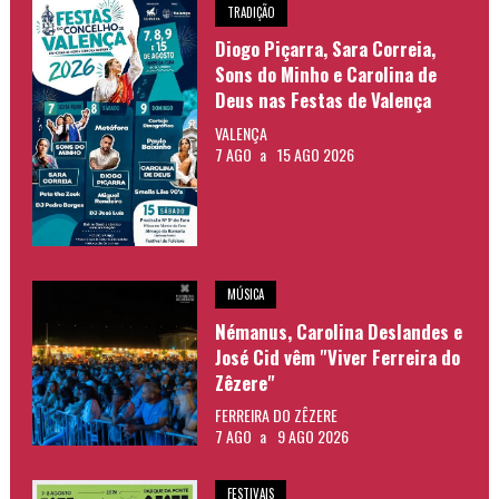
TRADIÇÃO
Diogo Piçarra, Sara Correia,
Sons do Minho e Carolina de
Deus nas Festas de Valença
VALENÇA
7 AGO
a
15 AGO 2026
MÚSICA
Némanus, Carolina Deslandes e
José Cid vêm "Viver Ferreira do
Zêzere"
FERREIRA DO ZÊZERE
7 AGO
a
9 AGO 2026
FESTIVAIS