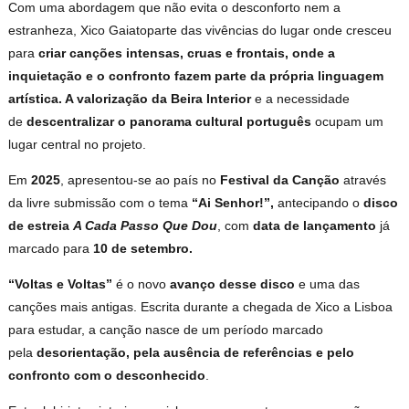
Com uma abordagem que não evita o desconforto nem a
estranheza, Xico Gaiatoparte das vivências do lugar onde cresceu
para
criar canções intensas, cruas e frontais, onde a
inquietação e o confronto fazem parte da própria linguagem
artística. A valorização da Beira Interior
e a necessidade
de
descentralizar o panorama cultural português
ocupam um
lugar central no projeto.
Em
2025
, apresentou-se ao país no
Festival da Canção
através
da livre submissão com o tema
“Ai Senhor!”,
antecipando o
disco
de estreia
A Cada Passo Que Dou
, com
data de lançamento
já
marcado para
10 de setembro.
“Voltas e Voltas”
é o novo
avanço desse disco
e uma das
canções mais antigas. Escrita durante a chegada de Xico a Lisboa
para estudar, a canção nasce de um período marcado
pela
desorientação, pela ausência de referências e pelo
confronto com o desconhecido
.