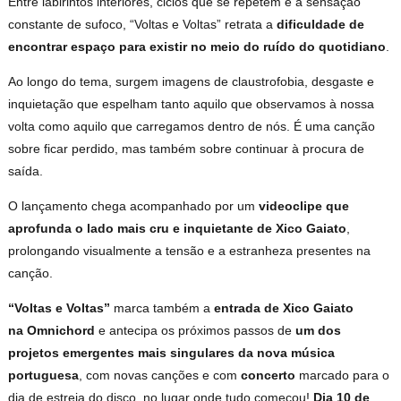
Entre labirintos interiores, ciclos que se repetem e a sensação
constante de sufoco, “Voltas e Voltas” retrata a
dificuldade de
encontrar espaço para existir no meio do ruído do quotidiano
.
Ao longo do tema, surgem imagens de claustrofobia, desgaste e
inquietação que espelham tanto aquilo que observamos à nossa
volta como aquilo que carregamos dentro de nós. É uma canção
sobre ficar perdido, mas também sobre continuar à procura de
saída.
O lançamento chega acompanhado por um
videoclipe que
aprofunda o lado mais cru e inquietante de Xico Gaiato
,
prolongando visualmente a tensão e a estranheza presentes na
canção.
“Voltas e Voltas”
marca também a
entrada de Xico Gaiato
na
Omnichord
e antecipa os próximos passos de
um dos
projetos emergentes mais singulares da nova música
portuguesa
, com novas canções e com
concerto
marcado para o
dia de estreia do disco, no lugar onde tudo começou!
Dia 10 de