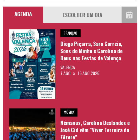
AGENDA
TRADIÇÃO
Diogo Piçarra, Sara Correia,
Sons do Minho e Carolina de
Deus nas Festas de Valença
VALENÇA
7 AGO
a
15 AGO 2026
MÚSICA
Némanus, Carolina Deslandes e
José Cid vêm "Viver Ferreira do
Zêzere"