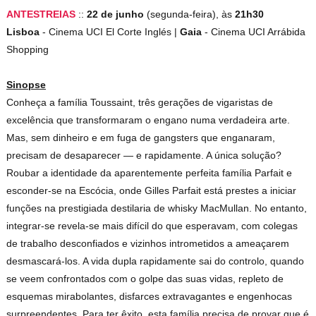
ANTESTREIAS
::
22 de junho
(segunda-feira), às
21h30
Lisboa
- Cinema UCI El Corte Inglés |
Gaia
- Cinema UCI Arrábida
Shopping
Sinopse
Conheça a família Toussaint, três gerações de vigaristas de
excelência que transformaram o engano numa verdadeira arte.
Mas, sem dinheiro e em fuga de gangsters que enganaram,
precisam de desaparecer — e rapidamente. A única solução?
Roubar a identidade da aparentemente perfeita família Parfait e
esconder-se na Escócia, onde Gilles Parfait está prestes a iniciar
funções na prestigiada destilaria de whisky MacMullan. No entanto,
integrar-se revela-se mais difícil do que esperavam, com colegas
de trabalho desconfiados e vizinhos intrometidos a ameaçarem
desmascará-los. A vida dupla rapidamente sai do controlo, quando
se veem confrontados com o golpe das suas vidas, repleto de
esquemas mirabolantes, disfarces extravagantes e engenhocas
surpreendentes. Para ter êxito, esta família precisa de provar que é