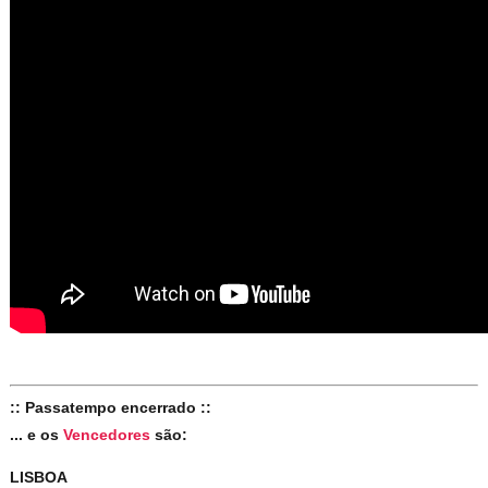
:: Passatempo encerrado ::
... e os
Vencedores
são:
LISBOA