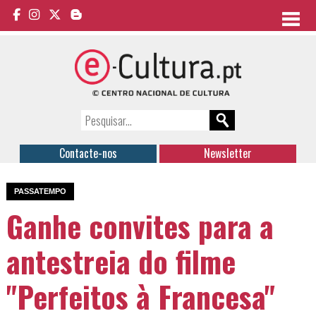
Contacte-nos
Newsletter
PASSATEMPO
Ganhe convites para a
antestreia do filme
"Perfeitos à Francesa"