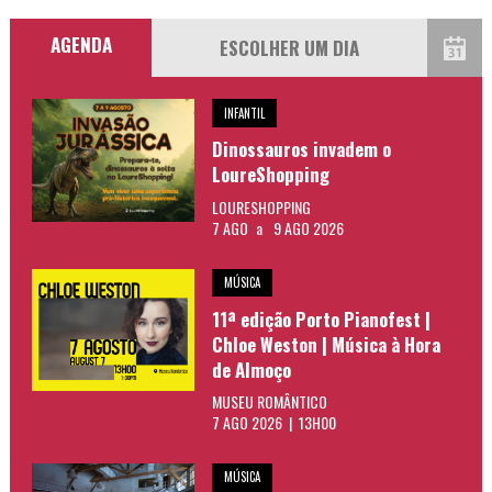
AGENDA
INFANTIL
Dinossauros invadem o
LoureShopping
LOURESHOPPING
7 AGO
a
9 AGO 2026
MÚSICA
11ª edição Porto Pianofest |
Chloe Weston | Música à Hora
de Almoço
MUSEU ROMÂNTICO
7 AGO 2026 | 13H00
MÚSICA