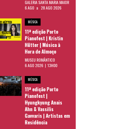
GALERIA SANTA MARIA MAIOR
6 AGO
a
28 AGO 2026
MÚSICA
11ª edição Porto
Pianofest | Kristin
Hütter | Música à
Hora de Almoço
MUSEU ROMÂNTICO
6 AGO 2026 | 13H00
MÚSICA
11ª edição Porto
Pianofest |
Hyungkyung Anais
Ahn & Vassilis
Gavvaris | Artistas em
Residência