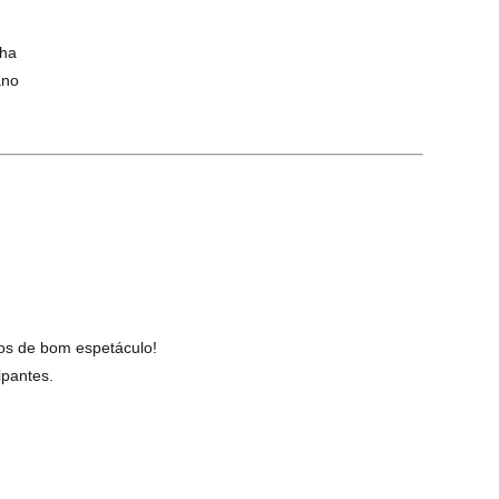
nha
ano
os de bom espetáculo!
ipantes.