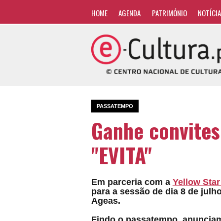
HOME
AGENDA
PATRIMÓNIO
NOTÍCI
PASSATEMPO
Ganhe convites
"EVITA"
Em parceria com a
Yellow Sta
para a sessão de dia 8 de julho 
Ageas
.
Findo o passatempo, anuncia