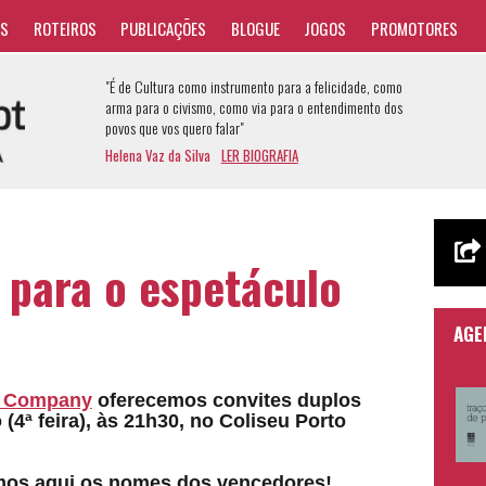
AS
ROTEIROS
PUBLICAÇÕES
BLOGUE
JOGOS
PROMOTORES
"É de Cultura como instrumento para a felicidade, como
arma para o civismo, como via para o entendimento dos
povos que vos quero falar"
Helena Vaz da Silva
LER BIOGRAFIA
 para o espetáculo
AGE
r Company
oferecemos convites duplos
(4ª feira
), às 21h30, no
Coliseu Porto
mos aqui os nomes dos vencedores!