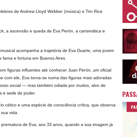
élebres de Andrew Lloyd Webber (música) e Tim Rice
ck, a ascensão e queda de Eva Perón, a carismática e
musical acompanha a trajetória de Eva Duarte, uma jovem
e fama e fortuna em Buenos Aires.
om figuras influentes até conhecer Juan Perón, um oficial
-se com ele, Eva torna-se numa das figuras mais adoradas
resso social — mas também odiada por muitos, alvo de
PASS
ca e sede de poder.
rio cético e uma espécie de consciência crítica, que observa
PA
 sua vida.
 prematura de Eva, aos 33 anos, quando a sua imagem já