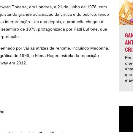
Edward Theatre, em Londres, a 21 de junho de 1978, com
uistando grande aclamação da crítica e do público, tendo
sua interpretação. Um ano depois, a produção chegou à
 setembro de 1979, protagonizada por Patti LuPone, que
GAN
erpretação.
ANT
CRI
penhado por várias atrizes de renome, incluindo Madonna,
ráfica de 1996, e Elena Roger, estrela da reposição
Em p
adway em 2012.
ofer
ante
que 
e av
lho