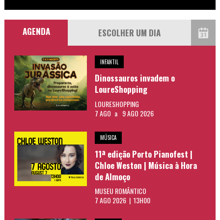
AGENDA
INFANTIL
Dinossauros invadem o
LoureShopping
LOURESHOPPING
7 AGO
a
9 AGO 2026
MÚSICA
11ª edição Porto Pianofest |
Chloe Weston | Música à Hora
de Almoço
MUSEU ROMÂNTICO
7 AGO 2026 | 13H00