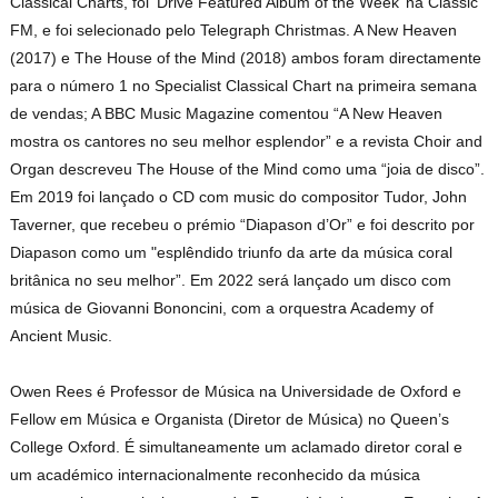
Classical Charts, foi ‘Drive Featured Album of the Week’ na Classic
FM, e foi selecionado pelo Telegraph Christmas. A New Heaven
(2017) e The House of the Mind (2018) ambos foram directamente
para o número 1 no Specialist Classical Chart na primeira semana
de vendas; A BBC Music Magazine comentou “A New Heaven
mostra os cantores no seu melhor esplendor” e a revista Choir and
Organ descreveu The House of the Mind como uma “joia de disco”.
Em 2019 foi lançado o CD com music do compositor Tudor, John
Taverner, que recebeu o prémio “Diapason d’Or” e foi descrito por
Diapason como um "esplêndido triunfo da arte da música coral
britânica no seu melhor”. Em 2022 será lançado um disco com
música de Giovanni Bononcini, com a orquestra Academy of
Ancient Music.
Owen Rees é Professor de Música na Universidade de Oxford e
Fellow em Música e Organista (Diretor de Música) no Queen’s
College Oxford. É simultaneamente um aclamado diretor coral e
um académico internacionalmente reconhecido da música