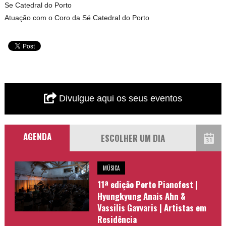
Se Catedral do Porto
Atuação com o Coro da Sé Catedral do Porto
Divulgue aqui os seus eventos
AGENDA
MÚSICA
11ª edição Porto Pianofest |
Hyungkyung Anais Ahn &
Vassilis Gavvaris | Artistas em
Residência