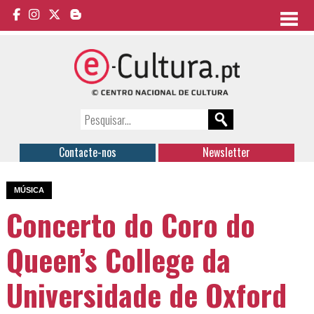
Contacte-nos
Newsletter
MÚSICA
Concerto do Coro do
Queen’s College da
Universidade de Oxford