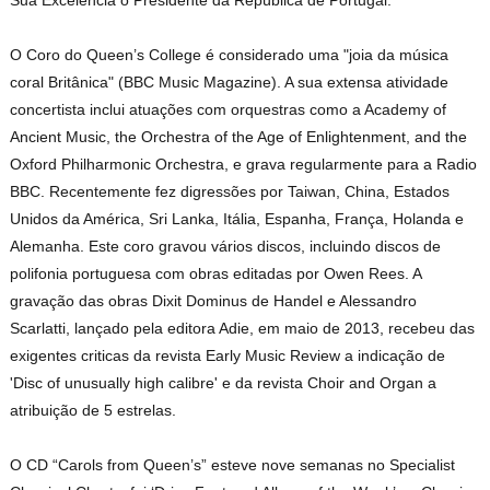
Sua Excelência o Presidente da República de Portugal.
O Coro do Queen’s College é considerado uma "joia da música
coral Britânica" (BBC Music Magazine). A sua extensa atividade
concertista inclui atuações com orquestras como a Academy of
Ancient Music, the Orchestra of the Age of Enlightenment, and the
Oxford Philharmonic Orchestra, e grava regularmente para a Radio
BBC. Recentemente fez digressões por Taiwan, China, Estados
Unidos da América, Sri Lanka, Itália, Espanha, França, Holanda e
Alemanha. Este coro gravou vários discos, incluindo discos de
polifonia portuguesa com obras editadas por Owen Rees. A
gravação das obras Dixit Dominus de Handel e Alessandro
Scarlatti, lançado pela editora Adie, em maio de 2013, recebeu das
exigentes criticas da revista Early Music Review a indicação de
'Disc of unusually high calibre' e da revista Choir and Organ a
atribuição de 5 estrelas.
O CD “Carols from Queen’s” esteve nove semanas no Specialist