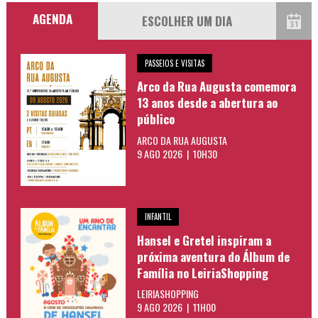
AGENDA
PASSEIOS E VISITAS
Arco da Rua Augusta comemora
13 anos desde a abertura ao
público
ARCO DA RUA AUGUSTA
9 AGO 2026 | 10H30
INFANTIL
Hansel e Gretel inspiram a
próxima aventura do Álbum de
Família no LeiriaShopping
LEIRIASHOPPING
9 AGO 2026 | 11H00