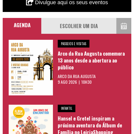
Divulgue aqui os seus eventos
AGENDA
PASSEIOS E VISITAS
Arco da Rua Augusta comemora
13 anos desde a abertura ao
público
ARCO DA RUA AUGUSTA
9 AGO 2026 | 10H30
INFANTIL
Hansel e Gretel inspiram a
próxima aventura do Álbum de
Família no LeiriaShopping