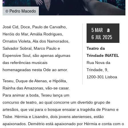
© Pedro Macedo
José Cid, Doce, Paulo de Carvalho,
a
5 MAR
Heróis do Mar, Amália Rodrigues,
6 JUL 2025
Ornatos Violeta, Ala dos Namorados,
Teatro da
Salvador Sobral, Marco Paulo e
Trindade INATEL
Expensive Soul, são apenas algumas
Rua Nova da
das referências musicais
Trindade, 9,
homenageadas nesta Ode ao amor.
1200-301 Lisboa
Teseu, Duque de Atenas, e Hipólita,
Rainha das Amazonas, vão-se casar.
Para animar a boda, Teseu lança um
concurso de teatro, ao qual concorre um divertido grupo de
artesãos, que vai para o bosque ensaiar a tragédia de Píramo e
Tisbe. Hérmia e Lisandro, dois jovens atenienses, estão
apaixonados. Demétrio está apaixonado por Hérmia e conta com o