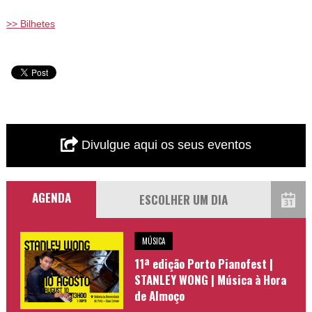
>> Bilhetes
Divulgue aqui os seus eventos
AGENDA
MÚSICA
11ª edição Porto Pianofest |
STANLEY WONG | Música à Hora
de Almoço