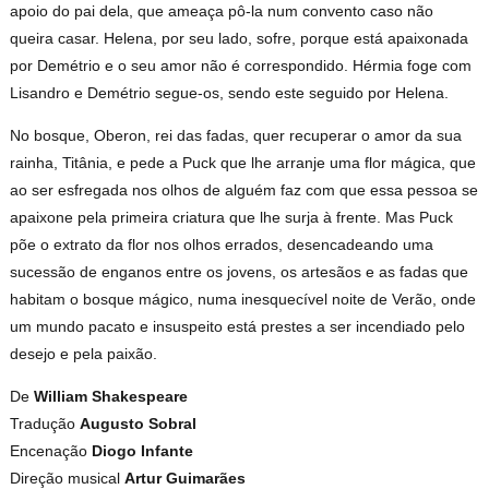
apoio do pai dela, que ameaça pô-la num convento caso não
queira casar. Helena, por seu lado, sofre, porque está apaixonada
por Demétrio e o seu amor não é correspondido. Hérmia foge com
Lisandro e Demétrio segue-os, sendo este seguido por Helena.
No bosque, Oberon, rei das fadas, quer recuperar o amor da sua
rainha, Titânia, e pede a Puck que lhe arranje uma flor mágica, que
ao ser esfregada nos olhos de alguém faz com que essa pessoa se
apaixone pela primeira criatura que lhe surja à frente. Mas Puck
põe o extrato da flor nos olhos errados, desencadeando uma
sucessão de enganos entre os jovens, os artesãos e as fadas que
habitam o bosque mágico, numa inesquecível noite de Verão, onde
um mundo pacato e insuspeito está prestes a ser incendiado pelo
desejo e pela paixão.
De
William Shakespeare
Tradução
Augusto Sobral
Encenação
Diogo Infante
Direção musical
Artur Guimarães