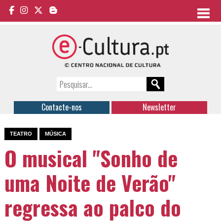
Contacte-nos
Newsletter
TEATRO
MÚSICA
O musical "Sonho de
uma Noite de Verão"
regressa ao palco do