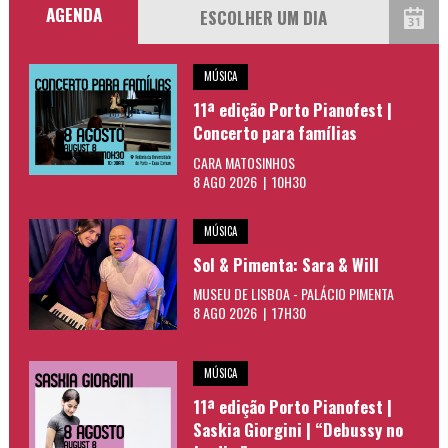
AGENDA
MÚSICA
11ª edição Porto Pianofest |
Concerto para famílias
CARA MATOSINHOS
8 AGO 2026 | 10H30
MÚSICA
Sol & Pimenta: Sara & Will
MUSEU DE LISBOA - PALÁCIO PIMENTA
8 AGO 2026 | 17H30
MÚSICA
11ª edição Porto Pianofest |
Saskia Giorgini | “Debussy no