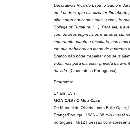
Decorativas Ricardo Espírito Santo e dur
em Londres, que ela dizia ter-lhe aberto
olhos para horizontes mais vastos, freq
College of Furniture. (…). Para ela, a a
com os seus imprevistos e as suas cumpli
importante quanto o resultado, nos mais 
em que trabalhou ao longo de quarenta 
Branco não pôde trabalhar nos seus últi
vida, mas para ela estar privada da aven
da vida.
(Cinemateca Portuguesa)
Programa:
17 abr: 19h
MON CAS / O Meu Caso
De Manoel de Oliveira, com Bulle Ogier, 
França/Portugal, 1986 – 88 min / versão 
português | M/12 | Sessão com apresent