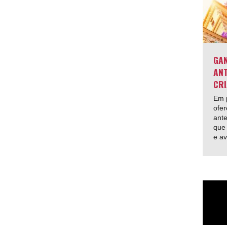
GAN
ANT
CRI
Em p
ofer
ante
que 
e av