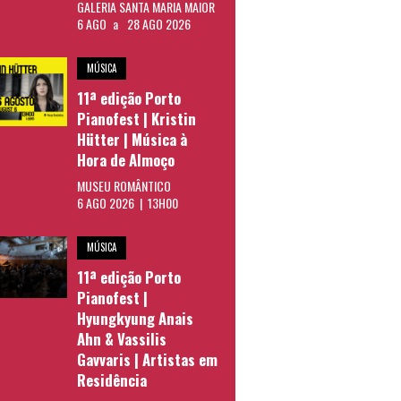
GALERIA SANTA MARIA MAIOR
6 AGO
a
28 AGO 2026
MÚSICA
11ª edição Porto
Pianofest | Kristin
Hütter | Música à
Hora de Almoço
MUSEU ROMÂNTICO
6 AGO 2026 | 13H00
MÚSICA
11ª edição Porto
Pianofest |
Hyungkyung Anais
Ahn & Vassilis
Gavvaris | Artistas em
Residência