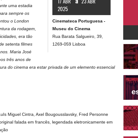
a
17 ABR
23 ABR
ante uma estadia
2025
 para sempre os
Cinemateca Portuguesa -
uentou o London
Museu do Cinema
ventura da rodagem,
Rua Barata Salgueiro, 39,
cidades, era tão
1269-059 Lisboa
de setenta filmes
anos. Maria José
mos três anos de
tura do cinema era estar privada de um elemento essencial
LuIs Miguel Cintra, Axel Bougousslavsky, Fred Personne
original falada em francês, legendada eletronicamente em
ação