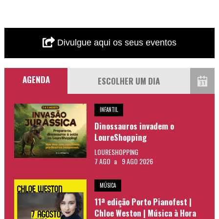
Divulgue aqui os seus eventos
AGENDA
INFANTIL
Dinossauros invadem o
LoureShopping
LOURESHOPPING
7 AGO
a
9 AGO 2026
MÚSICA
11ª edição Porto Pianofest |
Chloe Weston | Música à Hora