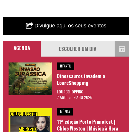
Divulgue aqui os seus eventos
AGENDA
INFANTIL
Dinossauros invadem o
LoureShopping
LOURESHOPPING
7 AGO
a
9 AGO 2026
MÚSICA
11ª edição Porto Pianofest |
Chloe Weston | Música à Hora