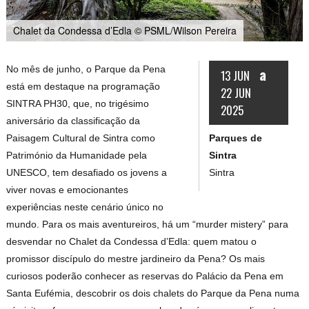
Chalet da Condessa d’Edla © PSML/Wilson Pereira
No mês de junho, o Parque da Pena
a
13 JUN
está em destaque na programação
22 JUN
SINTRA PH30, que, no trigésimo
2025
aniversário da classificação da
Parques de
Paisagem Cultural de Sintra como
Sintra
Património da Humanidade pela
Sintra
UNESCO, tem desafiado os jovens a
viver novas e emocionantes
experiências neste cenário único no
mundo. Para os mais aventureiros, há um “murder mistery” para
desvendar no Chalet da Condessa d’Edla: quem matou o
promissor discípulo do mestre jardineiro da Pena? Os mais
curiosos poderão conhecer as reservas do Palácio da Pena em
Santa Eufémia, descobrir os dois chalets do Parque da Pena numa