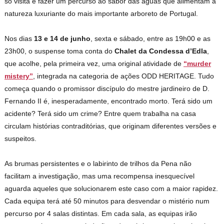
só visita e fazer um percurso ao sabor das águas que alimentam a
natureza luxuriante do mais importante arboreto de Portugal.
Nos dias
13 e 14 de junho
, sexta e sábado, entre as 19h00 e as
23h00, o suspense toma conta do
Chalet da Condessa d’Edla
,
que acolhe, pela primeira vez, uma original atividade de
“murder
mistery”
, integrada na categoria de ações ODD HERITAGE. Tudo
começa quando o promissor discípulo do mestre jardineiro de D.
Fernando II é, inesperadamente, encontrado morto. Terá sido um
acidente? Terá sido um crime? Entre quem trabalha na casa
circulam histórias contraditórias, que originam diferentes versões e
suspeitos.
As brumas persistentes e o labirinto de trilhos da Pena não
facilitam a investigação, mas uma recompensa inesquecível
aguarda aqueles que solucionarem este caso com a maior rapidez.
Cada equipa terá até 50 minutos para desvendar o mistério num
percurso por 4 salas distintas. Em cada sala, as equipas irão