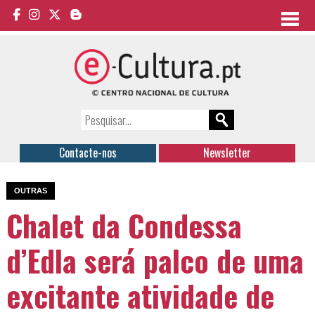
Contacte-nos
Newsletter
OUTRAS
Chalet da Condessa
d’Edla será palco de uma
excitante atividade de