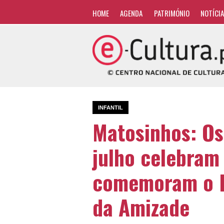
HOME
AGENDA
PATRIMÓNIO
NOTÍCI
INFANTIL
Matosinhos: Os
julho celebram
comemoram o Di
da Amizade