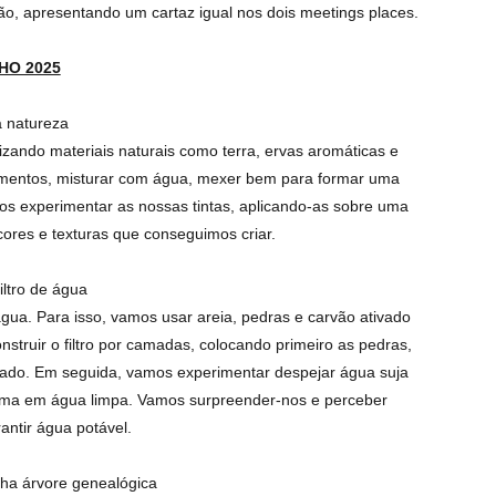
ão, apresentando um cartaz igual nos dois meetings places.
HO 2025
 a natureza
ilizando materiais naturais como terra, ervas aromáticas e
mentos, misturar com água, mexer bem para formar uma
mos experimentar as nossas tintas, aplicando-as sobre uma
cores e texturas que conseguimos criar.
filtro de água
 água. Para isso, vamos usar areia, pedras e carvão ativado
onstruir o filtro por camadas, colocando primeiro as pedras,
tivado. Em seguida, vamos experimentar despejar água suja
forma em água limpa. Vamos surpreender-nos e perceber
antir água potável.
minha árvore genealógica