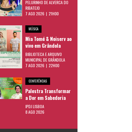
PELURINHO DE ALVERCA DO
RIBATEJO
7 AGO 2026 | 21H00
MÚSICA
Mia Tomé & Noiserv ao
vivo em Grândola
BIBLIOTECA E ARQUIVO
MUNICIPAL DE GRÂNDOLA
7 AGO 2026 | 22H00
CONFERÊNCIAS
Palestra Transformar
a Dor em Sabedoria
IPDJ LISBOA
8 AGO 2026