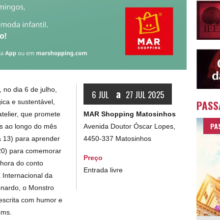
no dia 6 de julho,
a
6 JUL
27 JUL 2025
PASS
gica e sustentável,
MAR Shopping Matosinhos
atelier, que promete
PA
Avenida Doutor Óscar Lopes,
os ao longo do mês
4450-337 Matosinhos
a 13) para aprender
 (20) para comemorar
Preço
hora do conto
Entrada livre
a Internacional da
onardo, o Monstro
 escrita com humor e
ems.