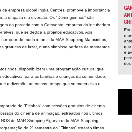
GAN
da empresa global Ingka Centres, promove a importância
ANT
em, a empatia e a diversão. Os “Dominguinhos” são
CRI
urgem da parceria com a Catavento, empresa da incubadora
Em p
rralves, que se dedica a projetos educativos. Aos
ofer
 corredor de moda infantil do MAR Shopping Matosinhos,
ante
que 
es gratuitas de lazer, numa simbiose perfeita de momentos
e av
pas
dos
sinhos, disponibilizam uma programação cultural que
 e educativas, para as famílias e crianças da comunidade,
a e a diversão, ao mesmo tempo que se materializa o
mporada de “Fitinhas” com sessões gratuitas de cinema
 sucessos do cinema de animação, estreados nos últimos
s NOS do MAR Shopping Algarve e do MAR Shopping
rogramação do 2º semestre do “Fitinhas” estarão filmes