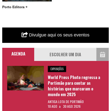
Porto Editora +
Divulgue aqui os seus eventos
AGENDA
EXPOSIÇÕES
World Press Photo regressa a
Portimão para contar as
histórias que marcaram o
mundo em 2025
ANTIGA LOTA DE PORTIMÃO
10 AGO
a
30 AGO 2026