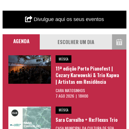
Divulgue aqui os seus eventos
AGENDA
MÚSICA
11ª edição Porto Pianofest |
Cezary Karwowski & Trio Kapwa
| Artistas em Residência
CARA MATOSINHOS
7 AGO 2026 | 18H00
MÚSICA
Sara Carvalho + Re:Flexus Trio
CASA MUNICIPAL DA CULTURA DE SEIA