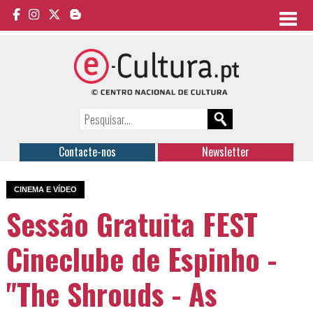
Contacte-nos
Newsletter
CINEMA E VÍDEO
Sessão Gratuita FEST
Cineclube de Espinho -
"The Shrouds - As