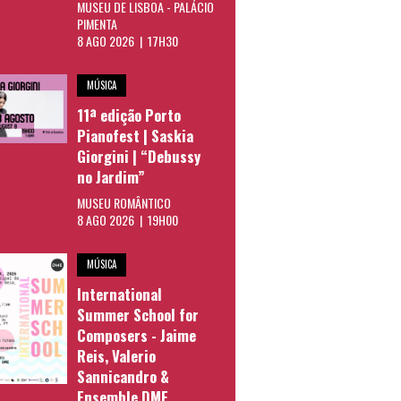
MUSEU DE LISBOA - PALÁCIO
PIMENTA
8 AGO 2026 | 17H30
MÚSICA
11ª edição Porto
Pianofest | Saskia
Giorgini | “Debussy
no Jardim”
MUSEU ROMÂNTICO
8 AGO 2026 | 19H00
MÚSICA
International
Summer School for
Composers - Jaime
Reis, Valerio
Sannicandro &
Ensemble DME