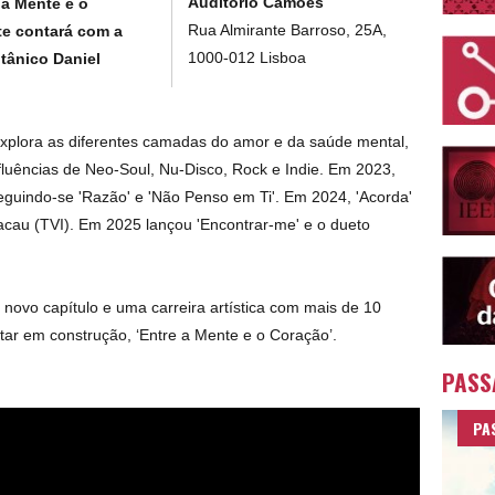
Auditório Camões
 a Mente e o
Rua Almirante Barroso, 25A,
te contará com a
1000-012 Lisboa
itânico Daniel
explora as diferentes camadas do amor e da saúde mental,
uências de Neo-Soul, Nu-Disco, Rock e Indie. Em 2023,
 seguindo-se 'Razão' e 'Não Penso em Ti'. Em 2024, 'Acorda'
acau (TVI). Em 2025 lançou 'Encontrar-me' e o dueto
m novo capítulo e uma carreira artística com mais de 10
tar em construção, ‘Entre a Mente e o Coração’.
PASS
PA