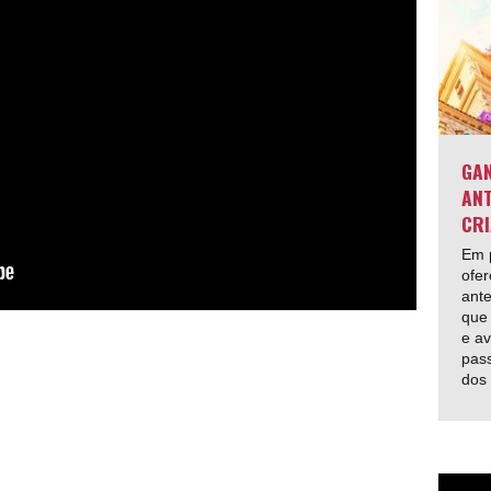
GAN
ANT
CRI
Em p
ofer
ante
que 
e av
pas
dos