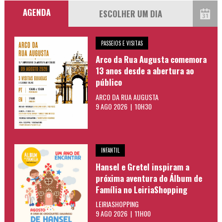
AGENDA
PASSEIOS E VISITAS
Arco da Rua Augusta comemora
13 anos desde a abertura ao
público
ARCO DA RUA AUGUSTA
9 AGO 2026 | 10H30
INFANTIL
Hansel e Gretel inspiram a
próxima aventura do Álbum de
Família no LeiriaShopping
LEIRIASHOPPING
9 AGO 2026 | 11H00