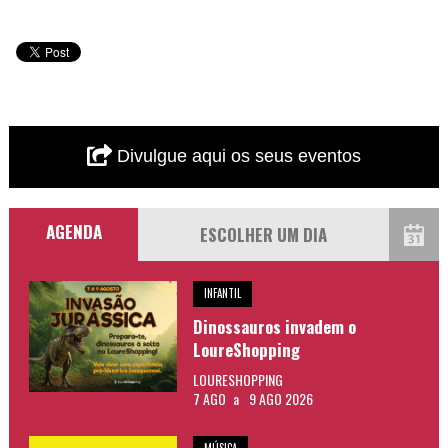
Divulgue aqui os seus eventos
AGENDA
INFANTIL
Dinossauros invadem o
LoureShopping
LOURESHOPPING
7 AGO
a
9 AGO 2026
MÚSICA