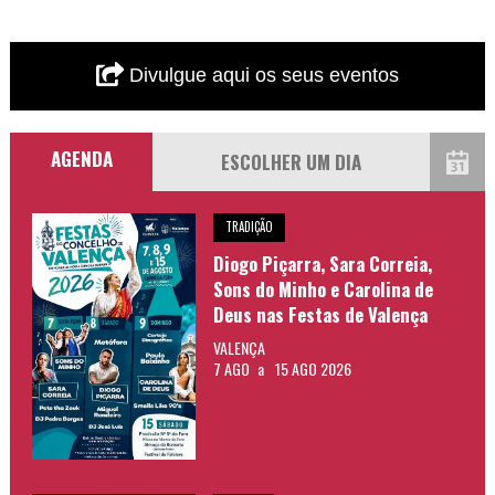
Divulgue aqui os seus eventos
AGENDA
TRADIÇÃO
Diogo Piçarra, Sara Correia,
Sons do Minho e Carolina de
Deus nas Festas de Valença
VALENÇA
7 AGO
a
15 AGO 2026