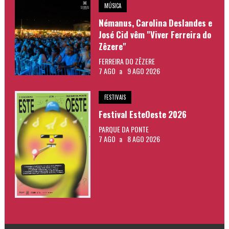
MÚSICA
Némanus, Carolina Deslandes e
José Cid vêm "Viver Ferreira do
Zêzere"
FERREIRA DO ZÊZERE
7 AGO
a
9 AGO 2026
FESTIVAIS
Festival EsteOeste 2026
PARQUE DA PONTE
7 AGO
a
8 AGO 2026