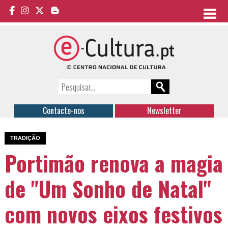
Contacte-nos
Newsletter
TRADIÇÃO
Portimão renova a magia
de "Um Sonho de Natal"
com novos eixos festivos