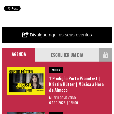
Divulgue aqui os seus eventos
AGENDA
MÚSICA
11ª edição Porto Pianofest |
Kristin Hütter | Música à Hora
de Almoço
MUSEU ROMÂNTICO
6 AGO 2026 | 13H00