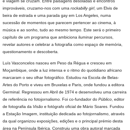
e viagem se cruzam. Entre paisagens desoladas e encontros
improváveis, cruzamo-nos com uma
rockabilly girl
, um Elvis de
beira de estrada e uma parada gay em Los Angeles, numa
sucessão de momentos que parecem pertencer ao cinema, à
música e ao sonho, tudo ao mesmo tempo. Este será o primeiro
capítulo de um programa que ambiciona iluminar percursos,
revelar autores e celebrar a fotografia como espaço de memória,
questionamento e descoberta.
Luís Vasconcelos nasceu em Peso da Régua e cresceu em
Moçambique, onde a luz intensa e o ritmo do quotidiano africano
marcaram o seu olhar fotográfico. Estudou na Escola de Belas-
Artes do Porto e viveu em Bruxelas e Paris, onde fundou a editora
Germinal. Regressou em Abril de 1974 e desenvolveu uma carreira
de referência no fotojornalismo. Foi co-fundador do
Público
, editor
de fotografia da
Visão
e fotógrafo oficial de Mário Soares. Fundou
a Estação Imagem, instituição dedicada ao fotojornalismo, através
da qual organizou exposições, edições e o principal prémio desta
área na Península Ibérica. Construiu uma obra autoral marcada