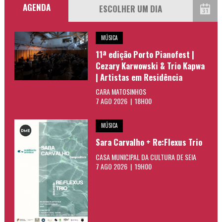
AGENDA
MÚSICA
11ª edição Porto Pianofest |
Cezary Karwowski & Trio Kapwa
| Artistas em Residência
CARA MATOSINHOS
7 AGO 2026 | 18H00
MÚSICA
Sara Carvalho + Re:Flexus Trio
CASA MUNICIPAL DA CULTURA DE SEIA
7 AGO 2026 | 19H00