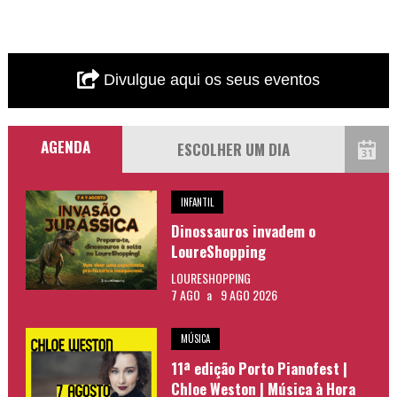
Divulgue aqui os seus eventos
AGENDA
INFANTIL
Dinossauros invadem o
LoureShopping
LOURESHOPPING
7 AGO
a
9 AGO 2026
MÚSICA
11ª edição Porto Pianofest |
Chloe Weston | Música à Hora