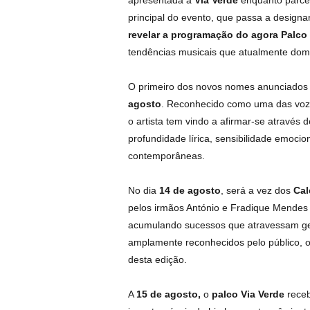
apresentada a
Via Verde
enquanto parcei
principal do evento, que passa a designa
revelar a programação do agora Palco
tendências musicais que atualmente domi
O primeiro dos novos nomes anunciados
agosto
. Reconhecido como uma das voze
o artista tem vindo a afirmar-se através 
profundidade lírica, sensibilidade emocio
contemporâneas.
No dia
14 de agosto
, será a vez dos
Ca
pelos irmãos António e Fradique Mendes
acumulando sucessos que atravessam ger
amplamente reconhecidos pelo público,
desta edição.
A
15 de agosto,
o
palco Via Verde
rece