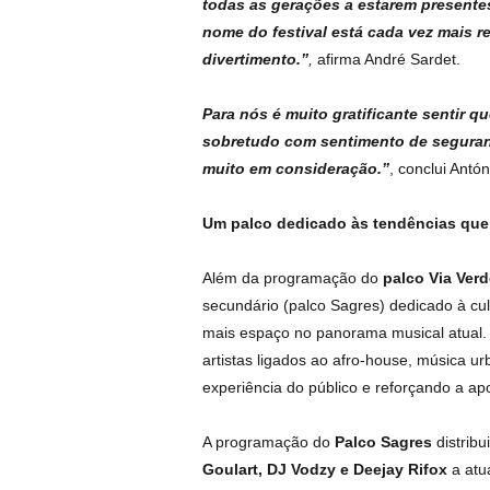
todas as gerações a estarem presente
nome do festival está cada vez mais 
divertimento.”
,
afirma André Sardet.
Para nós é muito gratificante sentir q
sobretudo com sentimento de seguran
muito em consideração.”
, conclui Antó
Um palco dedicado às tendências que
Além da programação do
palco Via Ver
secundário (palco Sagres) dedicado à cu
mais espaço no panorama musical atual. A
artistas ligados ao afro-house, música ur
experiência do público e reforçando a ap
A programação do
Palco Sagres
distribu
Goulart, DJ Vodzy e Deejay Rifox
a atu