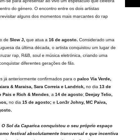
tam-se para apresentar ao vivo um espetáculo que celebra
dentro do género. O encontro entre os dois artistas
 revisitar alguns dos momentos mais marcantes do rap
go de
Slow J,
que atua a
16 de agosto.
Considerado uma
uguesa da última década, o artista conquistou um lugar de
ruzar rap, R&B, soul e música eletrónica, criando uma
 conquistar diferentes gerações de fãs.
es já anteriormente confirmados para o
palco Via Verde,
iara & Maraisa, Sara Correia e Landrick,
no dia
13 de
o Pais e Rich & Mendes
, a
14 de agosto
;
Deejay Telio,
hos,
no dia
15 de agosto;
e
Lon3r Johny, MC Paiva,
gosto.
 O Sol da Caparica conquistou o seu próprio espaço
omo festival absolutamente transversal e que incentiva