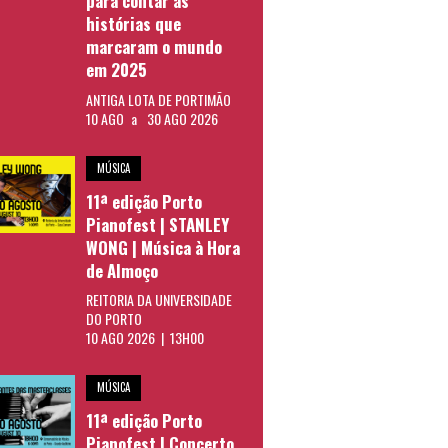
para contar as
histórias que
marcaram o mundo
em 2025
ANTIGA LOTA DE PORTIMÃO
10 AGO
a
30 AGO 2026
MÚSICA
11ª edição Porto
Pianofest | STANLEY
WONG | Música à Hora
de Almoço
REITORIA DA UNIVERSIDADE
DO PORTO
10 AGO 2026 | 13H00
MÚSICA
11ª edição Porto
Pianofest | Concerto