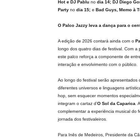
Hot e DJ Pablu
no
dia 14;
DJ Diego Gon
Party
no
dia 15;
e
Bad Guys, Memo à Tu
O Palco Jazzy leva a dança para o cent
A edição de 2026 contará ainda com o
Pa
longo dos quatro dias de festival. Com a
este palco reforça a componente de ent
interação e envolvimento com o público.
Ao longo do festival serão apresentados d
diferentes universos e linguagens artístic
hop, sem esquecer momentos especialment
integram o cartaz d’
O Sol da Caparica
. 
complementar a experiência musical do f
jornada dos festivaleiros.
Para Inês de Medeiros, Presidente da C