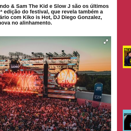
ndo & Sam The Kid e Slow J são os últimos
.ª edição do festival, que revela também a
rio com Kiko is Hot, DJ Diego Gonzalez,
anova no alinhamento.