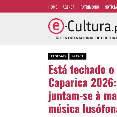
HOME
AGENDA
PATRIMÓNIO
NOTÍCI
FESTIVAIS
MÚSICA
Está fechado o 
Caparica 2026:
juntam-se à ma
música lusófon