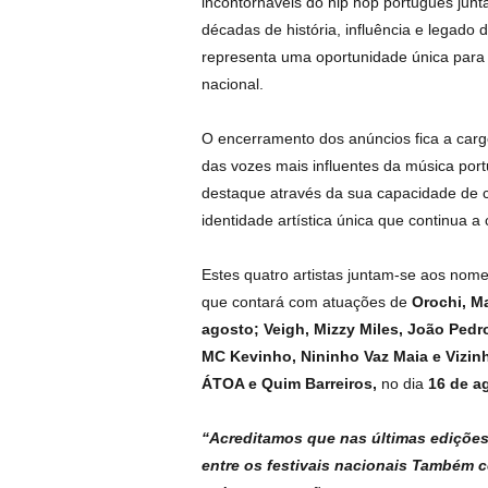
incontornáveis do hip hop português jun
décadas de história, influência e legado 
representa uma oportunidade única para
nacional.
O encerramento dos anúncios fica a car
das vozes mais influentes da música port
destaque através da sua capacidade de c
identidade artística única que continua a
Estes quatro artistas juntam-se aos nom
que contará com atuações de
Orochi, Ma
agosto;
Veigh, Mizzy Miles, João Pedr
MC Kevinho, Nininho Vaz Maia e Vizin
ÁTOA e Quim Barreiros,
no dia
16 de a
“Acreditamos que nas últimas edições
entre os festivais nacionais Também c