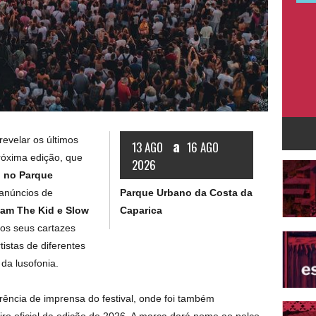
evelar os últimos
a
13 AGO
16 AGO
óxima edição, que
2026
, no Parque
Parque Urbano da Costa da
anúncios de
Caparica
am The Kid e Slow
dos seus cartazes
istas de diferentes
da lusofonia.
rência de imprensa do festival, onde foi também