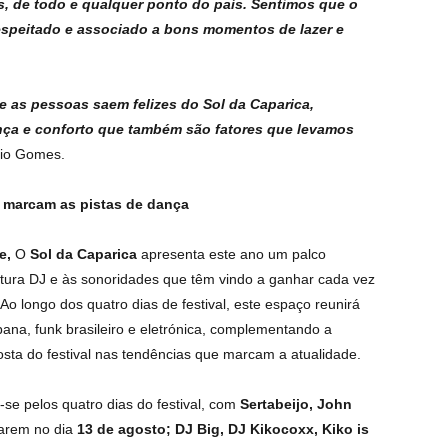
s, de todo e qualquer ponto do país. Sentimos que o
respeitado e associado a bons momentos de lazer e
ue as pessoas saem felizes do Sol da Caparica,
ça e conforto que também são fatores que levamos
nio Gomes.
 marcam as pistas de dança
de,
O
Sol da Caparica
apresenta este ano um palco
ltura DJ e às sonoridades que têm vindo a ganhar cada vez
o longo dos quatro dias de festival, este espaço reunirá
bana, funk brasileiro e eletrónica, complementando a
osta do festival nas tendências que marcam a atualidade.
i-se pelos quatro dias do festival, com
Sertabeijo, John
arem no dia
13 de agosto; DJ Big, DJ Kikocoxx, Kiko is