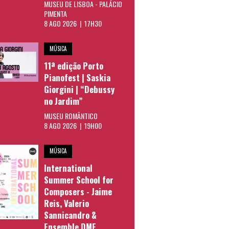
MUSEU DE LISBOA - PALÁCIO
PIMENTA
8 AGO 2026 | 17H30
MÚSICA
11ª edição Porto
Pianofest | Saskia
Giorgini | “Debussy
no Jardim”
MUSEU ROMÂNTICO
8 AGO 2026 | 19H00
MÚSICA
International
Summer School for
Composers - Jaime
Reis, Valerio
Sannicandro &
Ensemble DME