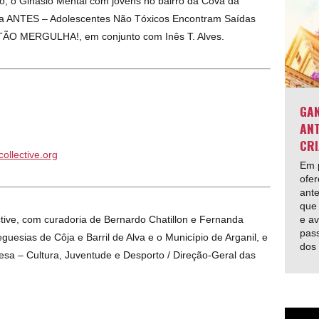
ico, o Ginásio Mental com jovens no bairro da Cova da
ma ANTES – Adolescentes Não Tóxicos Encontram Saídas
NTÃO MERGULHA!, em conjunto com Inês T. Alves.
GAN
ANT
CRI
collective.org
Em p
ofer
ante
que 
e av
ive, com curadoria de Bernardo Chatillon e Fernanda
pas
uesias de Côja e Barril de Alva e o Município de Arganil, e
dos
sa – Cultura, Juventude e Desporto / Direção-Geral das