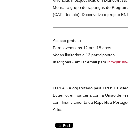
Vivências Inesquecíveis em Diário Artíst
Moura, o grupo de raparigas do Progra
(CAT- Restelo). Desenvolve o projeto E
Acesso gratuito
Para jovens dos 12 aos 18 anos
Vagas limitadas a 12 participantes
Inscrições - enviar email para
info@trust-
O PPA 3 é organizado pela TRUST Collect
Eugenio, em parceria com a União de Freg
com financiamento da República Portugue
Artes.