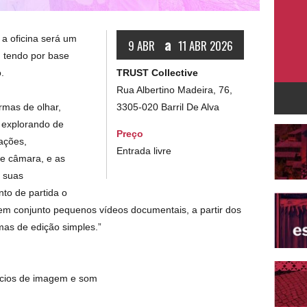
 a oficina será um
a
9 ABR
11 ABR 2026
 tendo por base
TRUST Collective
.
Rua Albertino Madeira, 76,
3305-020 Barril De Alva
rmas de olhar,
 explorando de
Preço
mações,
Entrada livre
e câmara, e as
e suas
nto de partida o
 em conjunto pequenos vídeos documentais, a partir dos
as de edição simples.”
cícios de imagem e som