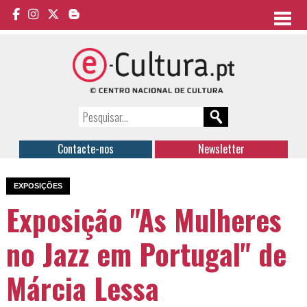
Contacte-nos
Newsletter
EXPOSIÇÕES
Exposição "As Mulheres
no Jazz em Portugal" de
Márcia Lessa