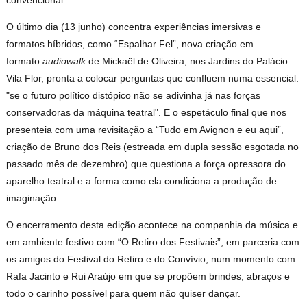
convencional.
O último dia (13 junho) concentra experiências imersivas e
formatos híbridos, como “Espalhar Fel”, nova criação em
formato
audiowalk
de Mickaël de Oliveira, nos Jardins do Palácio
Vila Flor, pronta a colocar perguntas que confluem numa essencial:
"se o futuro político distópico não se adivinha já nas forças
conservadoras da máquina teatral". E o espetáculo final que nos
presenteia com uma revisitação a “Tudo em Avignon e eu aqui”,
criação de Bruno dos Reis (estreada em dupla sessão esgotada no
passado mês de dezembro) que questiona a força opressora do
aparelho teatral e a forma como ela condiciona a produção de
imaginação.
O encerramento desta edição acontece na companhia da música e
em ambiente festivo com “O Retiro dos Festivais”, em parceria com
os amigos do Festival do Retiro e do Convívio, num momento com
Rafa Jacinto e Rui Araújo em que se propõem brindes, abraços e
todo o carinho possível para quem não quiser dançar.