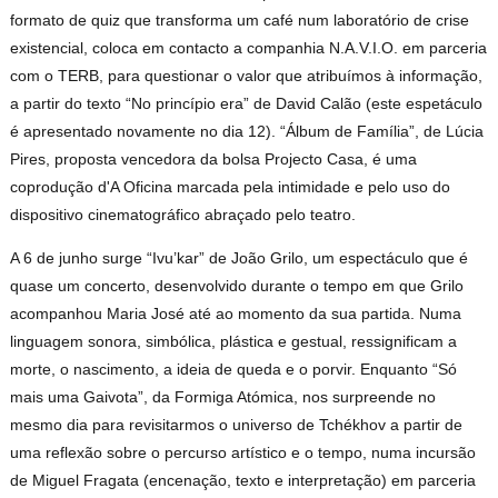
formato de quiz que transforma um café num laboratório de crise
existencial, coloca em contacto a companhia N.A.V.I.O. em parceria
com o TERB, para questionar o valor que atribuímos à informação,
a partir do texto “No princípio era” de David Calão (este espetáculo
é apresentado novamente no dia 12). “Álbum de Família”, de Lúcia
Pires, proposta vencedora da bolsa Projecto Casa, é uma
coprodução d'A Oficina marcada pela intimidade e pelo uso do
dispositivo cinematográfico abraçado pelo teatro.
A 6 de junho surge “Ivu’kar” de João Grilo, um espectáculo que é
quase um concerto, desenvolvido durante o tempo em que Grilo
acompanhou Maria José até ao momento da sua partida. Numa
linguagem sonora, simbólica, plástica e gestual, ressignificam a
morte, o nascimento, a ideia de queda e o porvir. Enquanto “Só
mais uma Gaivota”, da Formiga Atómica, nos surpreende no
mesmo dia para revisitarmos o universo de Tchékhov a partir de
uma reflexão sobre o percurso artístico e o tempo, numa incursão
de Miguel Fragata (encenação, texto e interpretação) em parceria