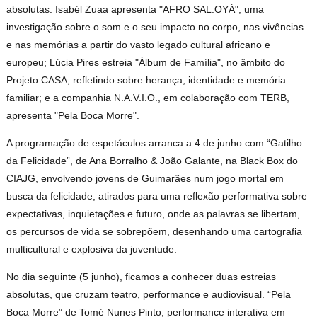
absolutas: Isabél Zuaa apresenta "AFRO SAL.OYÁ", uma
investigação sobre o som e o seu impacto no corpo, nas vivências
e nas memórias a partir do vasto legado cultural africano e
europeu; Lúcia Pires estreia "Álbum de Família", no âmbito do
Projeto CASA, refletindo sobre herança, identidade e memória
familiar; e a companhia N.A.V.I.O., em colaboração com TERB,
apresenta "Pela Boca Morre".
A programação de espetáculos arranca a 4 de junho com “Gatilho
da Felicidade”, de Ana Borralho & João Galante, na Black Box do
CIAJG, envolvendo jovens de Guimarães num jogo mortal em
busca da felicidade, atirados para uma reflexão performativa sobre
expectativas, inquietações e futuro, onde as palavras se libertam,
os percursos de vida se sobrepõem, desenhando uma cartografia
multicultural e explosiva da juventude.
No dia seguinte (5 junho), ficamos a conhecer duas estreias
absolutas, que cruzam teatro, performance e audiovisual. “Pela
Boca Morre” de Tomé Nunes Pinto, performance interativa em