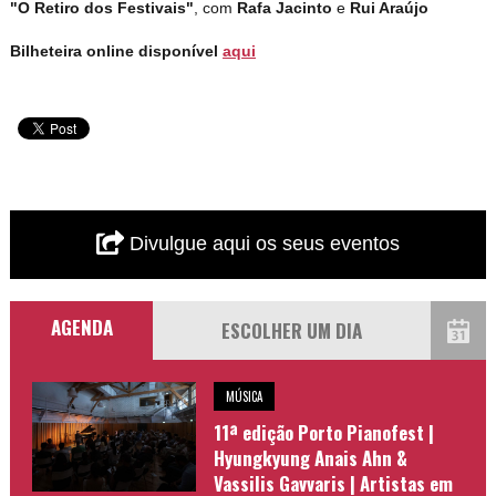
"O Retiro dos Festivais"
, com
Rafa Jacinto
e
Rui Araújo
Bilheteira online disponível
aqui
Divulgue aqui os seus eventos
AGENDA
MÚSICA
11ª edição Porto Pianofest |
Hyungkyung Anais Ahn &
Vassilis Gavvaris | Artistas em