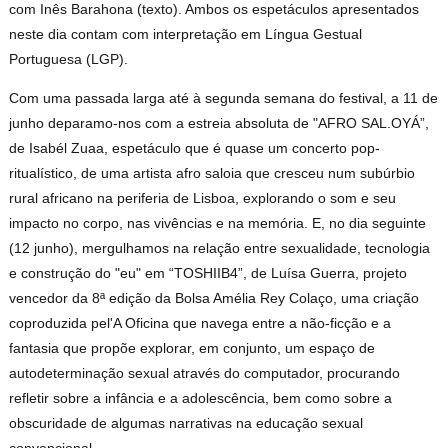
com Inês Barahona (texto). Ambos os espetáculos apresentados
neste dia contam com interpretação em Língua Gestual
Portuguesa (LGP).
Com uma passada larga até à segunda semana do festival, a 11 de
junho deparamo-nos com a estreia absoluta de "AFRO SAL.OYÁ”,
de Isabél Zuaa, espetáculo que é quase um concerto pop-
ritualístico, de uma artista afro saloia que cresceu num subúrbio
rural africano na periferia de Lisboa, explorando o som e seu
impacto no corpo, nas vivências e na memória. E, no dia seguinte
(12 junho), mergulhamos na relação entre sexualidade, tecnologia
e construção do "eu" em “TOSHIIB4”, de Luísa Guerra, projeto
vencedor da 8ª edição da Bolsa Amélia Rey Colaço, uma criação
coproduzida pel'A Oficina que navega entre a não-ficção e a
fantasia que propõe explorar, em conjunto, um espaço de
autodeterminação sexual através do computador, procurando
refletir sobre a infância e a adolescência, bem como sobre a
obscuridade de algumas narrativas na educação sexual