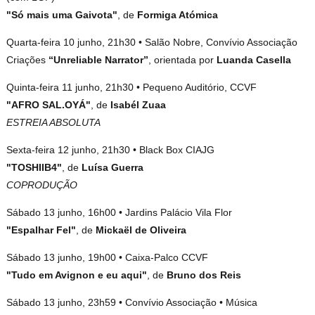
"Só mais uma Gaivota"
, de
Formiga Atómica
Quarta-feira 10 junho, 21h30 • Salão Nobre, Convívio Associação
Criações
“Unreliable Narrator”
, orientada por
Luanda Casella
Quinta-feira 11 junho, 21h30 • Pequeno Auditório, CCVF
"AFRO SAL.OYÁ"
, de
Isabél Zuaa
ESTREIA ABSOLUTA
Sexta-feira 12 junho, 21h30 • Black Box CIAJG
"TOSHIIB4"
, de
Luísa Guerra
COPRODUÇÃO
Sábado 13 junho, 16h00 • Jardins Palácio Vila Flor
"Espalhar Fel"
, de
Mickaël de Oliveira
Sábado 13 junho, 19h00 • Caixa-Palco CCVF
"Tudo em Avignon e eu aqui"
, de
Bruno dos Reis
Sábado 13 junho, 23h59 • Convívio Associação • Música