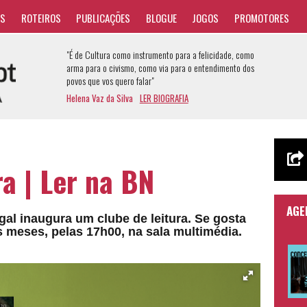
AS
ROTEIROS
PUBLICAÇÕES
BLOGUE
JOGOS
PROMOTORES
"É de Cultura como instrumento para a felicidade, como
arma para o civismo, como via para o entendimento dos
povos que vos quero falar"
Helena Vaz da Silva
LER BIOGRAFIA
a | Ler na BN
AGE
gal inaugura um clube de leitura. Se gosta
os meses, pelas 17h00, na sala multimédia.