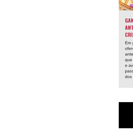
GAN
ANT
CRI
Em p
ofer
ante
que 
e av
pas
dos