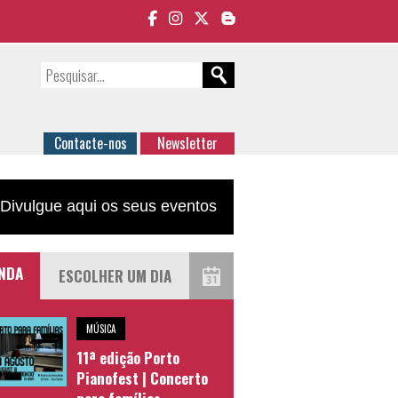
Contacte-nos
Newsletter
Divulgue aqui os seus eventos
NDA
MÚSICA
11ª edição Porto
Pianofest | Concerto