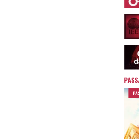
PASS
PA