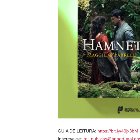
GUIA DE LEITURA:
https://bit.ly/49jx3bM
Inscreva-se:
rel_publicas@bnportugal.gov